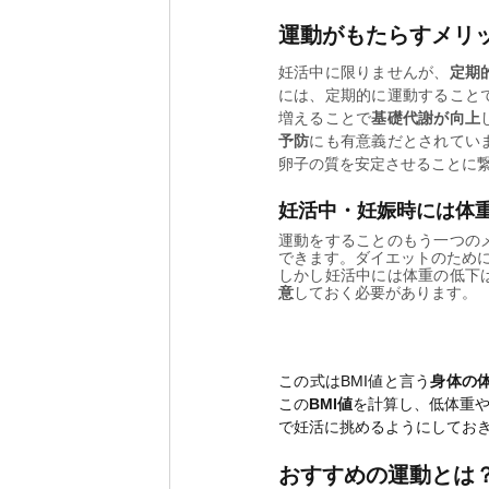
運動がもたらすメリ
妊活中に限りませんが、
定期
には、定期的に運動すること
増えることで
基礎代謝が向上
予防
にも有意義だとされてい
卵子の質を安定させることに
妊活中・妊娠時には体
運動をすることのもう一つの
できます。ダイエットのため
しかし妊活中には体重の低下
意
しておく必要があります。
この式はBMI値と言う
身体の
この
BMI値
を計算し、低体重
で妊活に挑めるようにしてお
おすすめの運動とは