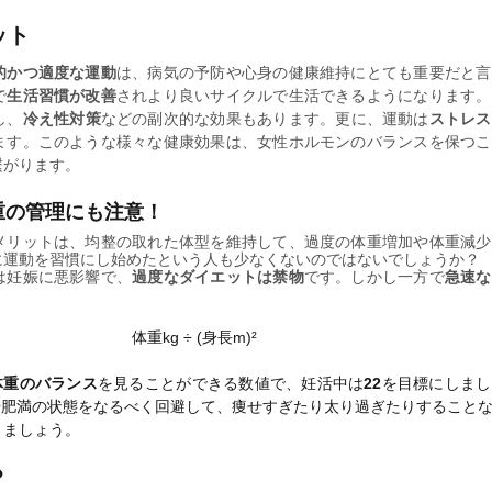
ット
的かつ適度な運動
は、病気の予防や心身の健康維持にとても重要だと言
で
生活習慣が改善
されより良いサイクルで生活できるようになります。
し、
冷え性対策
などの副次的な効果もあります。更に、運動は
ストレス
ます。このような様々な健康効果は、女性ホルモンのバランスを保つこ
繋がります。
重の管理にも注意！
メリットは、均整の取れた体型を維持して、過度の体重増加や体重減少
に運動を習慣にし始めたという人も少なくないのではないでしょうか？
は妊娠に悪影響で、
過度なダイエットは禁物
です。しかし一方で
急速な
体重kg ÷ (身長m)²
体重のバランス
を見ることができる数値で、妊活中は
22
を目標にしまし
や肥満の状態をなるべく回避して、痩せすぎたり太り過ぎたりすること
きましょう。
？