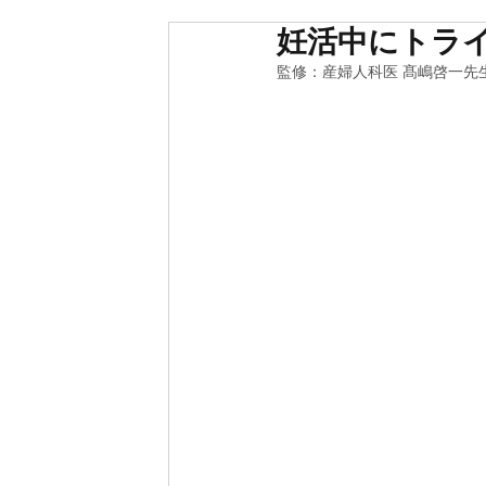
妊活中にトラ
監修：産婦人科医 髙嶋啓一先