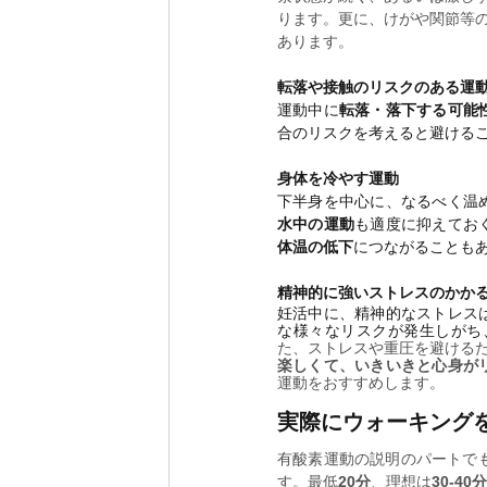
ります。更に、けがや関節等
あります。
転落や接触のリスクのある運
運動中に
転落・落下する可能
合のリスクを考えると避ける
身体を冷やす運動
下半身を中心に、なるべく温
水中の運動
も適度に抑えてお
体温の低下
につながることも
精神的に強いストレスのかか
妊活中に、精神的なストレス
な様々なリスクが発生しがち
た、ストレスや重圧を避ける
楽しくて、いきいきと心身が
運動をおすすめします。
実際にウォーキング
有酸素運動の説明のパートで
す。最低
20分
、理想は
30-40分