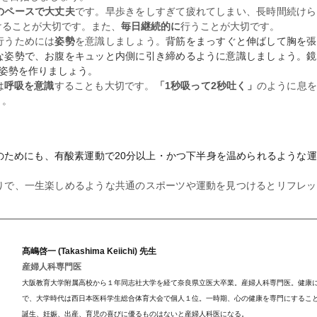
のペースで大丈夫
です。早歩きをしすぎて疲れてしまい、長時間続けら
けることが大切です。また、
毎日継続的に
行うことが大切です。
行うためには
姿勢
を意識しましょう。
背筋をまっすぐと伸ばして胸を張
な姿勢で、お腹をキュッと内側に引き締めるように意識しましょう。鏡
姿勢を作りましょう。
は
呼吸を意識
することも大切です。
「1秒吸って2秒吐く」
のように息を
う。
のためにも、有酸素運動で20分以上・かつ下半身を温められるような
りで、一生楽しめるような共通のスポーツや運動を見つけるとリフレッ
髙嶋啓一 (Takashima Keiichi) 先生
産婦人科専門医
大阪教育大学附属高校から１年同志社大学を経て奈良県立医大卒業。産婦人科専門医。健康
で、大学時代は西日本医科学生総合体育大会で個人１位。一時期、心の健康を専門にするこ
誕生、妊娠、出産、育児の喜びに優るものはないと産婦人科医になる。