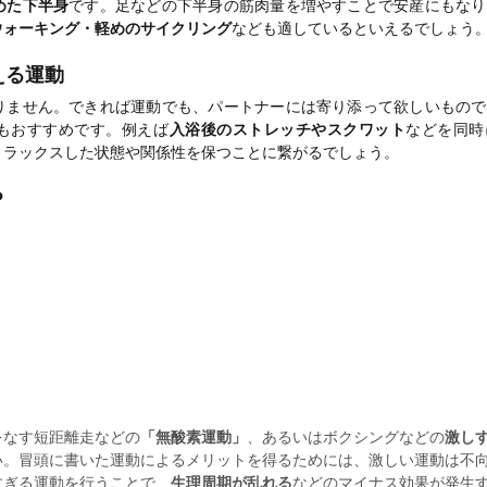
めた下半身
です。足などの下半身の筋肉量を増やすことで安産にもなり
ウォーキング・軽めのサイクリング
なども適しているといえるでしょう
える運動
りません。できれば運動でも、パートナーには寄り添って欲しいもので
もおすすめです。例えば
入浴後のストレッチやスクワット
などを同時
リラックスした状態や関係性を保つことに繋がるでしょう。
？
をなす短距離走などの
「無酸素運動」
、あるいはボクシングなどの
激し
い。冒頭に書いた運動によるメリットを得るためには、激しい運動は不
すぎる運動を行うことで、
生理周期が乱れる
などのマイナス効果が発生