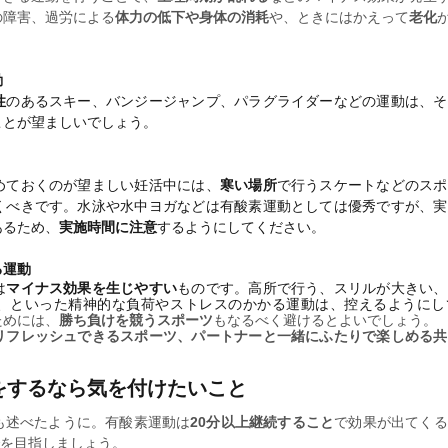
の障害、過労による
体力の低下や身体の消耗
や、ときにはかえって
老化
動
性
のあるスキー、バンジージャンプ、パラグライダーなどの運動は、そ
ことが望ましいでしょう。
めておくのが望ましい妊活中には、
寒い場所
で行うスケートなどのスポ
くべきです。水泳や水中ヨガなどは有酸素運動としては優秀ですが、実
あるため、
実施時間に注意
するようにしてください。
る運動
は
マイナス効果を生じやすい
ものです。高所で行う、スリルが大きい、
、といった精神的な負荷やストレスのかかる運動は、控えるようにし
ためには、
勝ち負けを競うスポーツ
もなるべく避けるとよいでしょう。
リフレッシュできるスポーツ、パートナーと一緒にふたりで楽しめる共
をするなら気を付けたいこと
も述べたように。有酸素運動は
20分以上継続すること
で効果が出てくる
を目指しましょう。