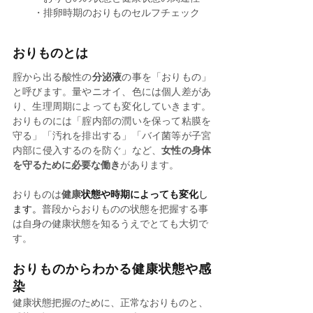
・排卵時期のおりものセルフチェック
おりものとは
腟から出る酸性の
分泌液
の事を「おりもの」
と呼びます。量やニオイ、色には個人差があ
り、生理周期によっても変化していきます。
おりものには「腟内部の潤いを保って粘膜を
守る」「汚れを排出する」「バイ菌等が子宮
内部に侵入するのを防ぐ」など、
女性の身体
を守るために必要な働き
があります。
おりものは
健康
状態や時期によっても変化
し
ます。
普段からおりものの状態を把握する事
は自身の健康状態を知るうえでとても大切で
す。
おりものからわかる健康状態や感
染
健康状態把握のために、正常なおりものと、