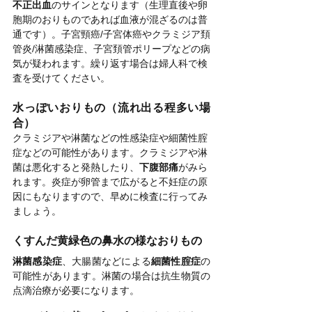
不正出血
のサインとなります（生理直後や卵
胞期のおりものであれば血液が混ざるのは普
通です）。子宮頸癌/子宮体癌やクラミジア頚
管炎/淋菌感染症、子宮頚管ポリープなどの病
気が疑われます。繰り返す場合は婦人科で検
査を受けてください。
水っぽいおりもの（流れ出る程多い場
合）
クラミジアや淋菌などの性感染症や細菌性腟
症などの可能性があります。クラミジアや淋
菌は悪化すると発熱したり、
下腹部痛
がみら
れます。炎症が卵管まで広がると不妊症の原
因にもなりますので、早めに検査に行ってみ
ましょう。
くすんだ黄緑色の鼻水の様なおりもの
淋菌感染症
、大腸菌などによる
細菌性腟症
の
可能性があります。淋菌の場合は抗生物質の
点滴治療が必要になります。