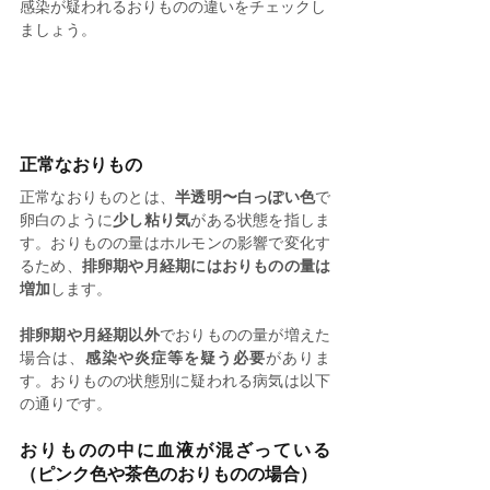
感染が疑われるおりものの違いをチェックし
ましょう。
正常なおりもの
正常なおりものとは、
半透明〜白っぽい色
で
卵白のように
少し粘り気
がある状態を指しま
す。おりものの量はホルモンの影響で変化す
るため、
排卵期や月経期にはおりものの量は
増加
します。
排卵期や月経期以外
でおりものの量が増えた
場合は、
感染や炎症等を疑う必要
がありま
す。おりものの状態別に疑われる病気は以下
の通りです。
おりものの中に血液が混ざっている
（ピンク色や茶色のおりものの場合）