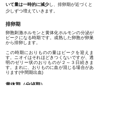
いて量は一時的に減少
し、排卵期が近づくと
少しずつ増えていきます。
排卵期
卵胞刺激ホルモンと黄体化ホルモンの分泌が
ピークになる時期です。成熟した卵胞が卵巣
から排卵します。
この時期におりものの量はピークを迎えま
す。ニオイはそれほどきつくないですが、透
明のゼリー状のおりものが２～３日続きま
す。まれに、おりものに血が混じる場合があ
ります(中間期出血)
黄体期（分泌期）
排卵した後の卵胞は、黄体という組織に変化
し黄体ホルモンを分泌します。その作用で子
宮内膜はさらに厚く柔らかくなっていき、受
精卵が着床しやすい準備を行います。
排卵後のおりものは次第に減少していき、白
濁した粘り気のある状態へと変化します。生
理が近づくにつれ、ニオイがきつくなること
があります。