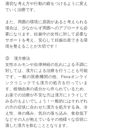
適切な考え方や行動の癖をつけるように変え
ていく治療です。
また、周囲の環境に原因があると考えられる
場合は、少なからず周囲へのアプローチも必
要になります。妊娠中の女性に対して必要な
サポートを考え、安心して妊娠出産できる環
境を整えることが大切です！
③    漢方療法
女性ホルモンや自律神経の乱れによる不調に
対しては、漢方による治療を行うことも可能
です。一般の医療機関の他、Floraオンライ
ンクリニックでも漢方の処方を行っていま
す。植物由来の成分から作られているため、
お薬での治療が不安な方は漢方にトライして
みるのもよいでしょう！一般的にはそれぞれ
の方の症状に合わせた漢方を処方する為、冷
え性、体の痛み、気分の落ち込み、食欲低下
などその人が抱えているその他様々な症状に
適した漢方を飲むこととなります。