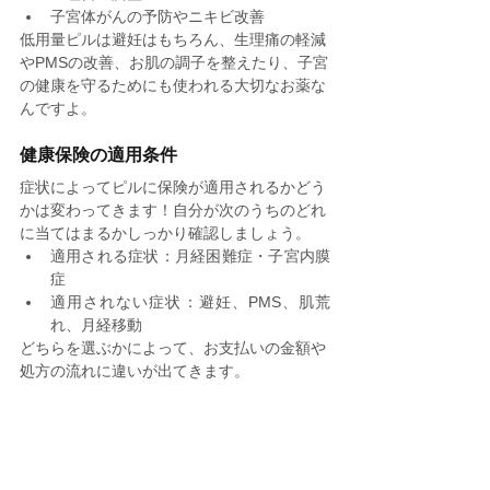
子宮体がんの予防やニキビ改善
低用量ピルは避妊はもちろん、生理痛の軽減
やPMSの改善、お肌の調子を整えたり、子宮
の健康を守るためにも使われる大切なお薬な
んですよ。
健康保険の適用条件
症状によってピルに保険が適用されるかどう
かは変わってきます！自分が次のうちのどれ
に当てはまるかしっかり確認しましょう。
適用される症状：月経困難症・子宮内膜
症
適用されない症状：避妊、PMS、肌荒
れ、月経移動
どちらを選ぶかによって、お支払いの金額や
処方の流れに違いが出てきます。
低用量ピルの2つの主要なタイプ
低用量ピルには「LEP」と「OC」という2つ
のタイプがあるのをご存知ですか？これらも