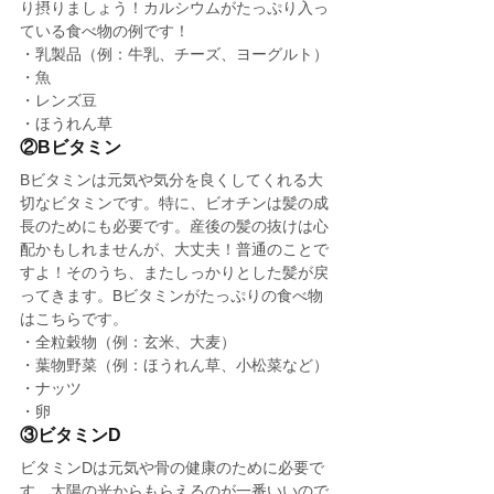
り摂りましょう！カルシウムがたっぷり入っ
ている食べ物の例です！
・乳製品（例：牛乳、チーズ、ヨーグルト）
・魚
・レンズ豆
・ほうれん草
②Bビタミン
Bビタミンは元気や気分を良くしてくれる大
切なビタミンです。特に、ビオチンは髪の成
長のためにも必要です。産後の髪の抜けは心
配かもしれませんが、大丈夫！普通のことで
すよ！そのうち、またしっかりとした髪が戻
ってきます。Bビタミンがたっぷりの食べ物
はこちらです。
・全粒穀物（例：玄米、大麦）
・葉物野菜（例：ほうれん草、小松菜など）
・ナッツ
・卵
③ビタミンD
ビタミンDは元気や骨の健康のために必要で
す。太陽の光からもらえるのが一番いいので