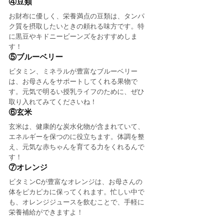
④豆類
お財布に優しく、栄養満点の豆類は、タンパ
ク質を摂取したいときの頼れる味方です。特
に黒豆やキドニービーンズをおすすめしま
す！
⑤ブルーベリー
ビタミン、ミネラルが豊富なブルーベリー
は、お母さんをサポートしてくれる果物で
す。元気で明るい授乳ライフのために、ぜひ
取り入れてみてくださいね！
⑥玄米
玄米は、健康的な炭水化物が含まれていて、
エネルギーを保つのに役立ちます。体調を整
え、元気な赤ちゃんを育てる力をくれるんで
す！
⑦オレンジ
ビタミンCが豊富なオレンジは、お母さんの
体をピカピカに保ってくれます。忙しい中で
も、オレンジジュースを飲むことで、手軽に
栄養補給ができますよ！