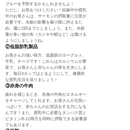
ブルーを予防するかもしれませんよ！
ただし、お気をつけください！妊娠中や授乳
中のお母さんは、サーモンの摂取量に注意が
必要です。水銀の影響を最小限に抑えるた
め、週に2回までとしましょう。また、水銀
量が多い他の魚（カジキや鯖など）は避ける
ようにしましょうね。
②低脂肪乳製品
お母さんの強い味方、低脂肪のヨーグルト、
牛乳、チーズです！これらはカルシウムが豊
富で、お母さんと赤ちゃんの骨を丈夫にしま
す。毎日3カップはとるようにして、健康的
な授乳生活を送りましょう！
③赤身の牛肉
疲れを感じるとき、赤身の牛肉がエネルギー
をチャージしてくれます。お母さんが元気い
っぱいで、赤ちゃんのお世話をする力になる
んです！また、授乳中に必要なタンパク質と
ビタミンB-12両方を同時に摂取できる栄養源
でもあります。