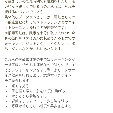
が望ましいので短時間でも運動をしたり、若
い頃から親しんでいるものがあれば、それを
続けるのもよいでしょう！
具体的なプログラムとしては主運動としての
有酸素運動に加えてストレッチングとウエイ
トトレーニングを行うのが理想的です。
有酸素運動は、酸素を十分に取り入れつつ全
身の筋肉をリズミカルに収縮できるものでウ
ォーキング、ジョギング、サイクリング、水
泳、ダンスなどがこれにあたります。
これらの有酸素運動の中ではウォーキングが
一番気軽に始めれる運動なのではないでしょ
うか。ウォーキングをする際によりエクササ
イズ効果を得れるよう、意識すべきポイント
をご紹介します！
遠くを見る
手を軽く振り、肘を90度に曲げる
かかとから着地をする
背筋をまっすぐにして少し胸を張る
呼吸が苦しくない程度の早歩きをする