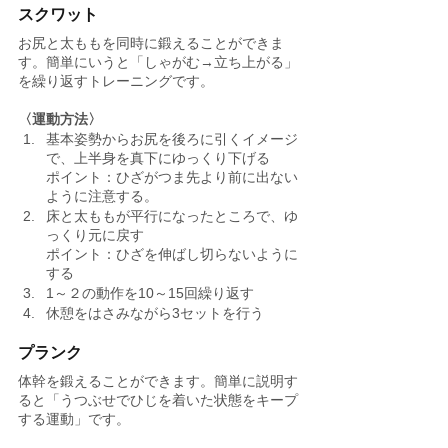
スクワット
お尻と太ももを同時に鍛えることができま
す。簡単にいうと「しゃがむ→立ち上がる」
を繰り返すトレーニングです。
〈運動方法〉
基本姿勢からお尻を後ろに引くイメージ
で、上半身を真下にゆっくり下げる
ポイント：ひざがつま先より前に出ない
ように注意する。
床と太ももが平行になったところで、ゆ
っくり元に戻す
ポイント：ひざを伸ばし切らないように
する
1～２の動作を10～15回繰り返す
休憩をはさみながら3セットを行う
プランク
体幹を鍛えることができます。簡単に説明す
ると「うつぶせでひじを着いた状態をキープ
する運動」です。