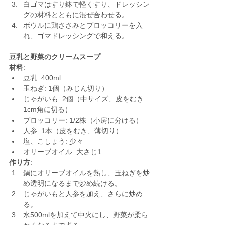
白ゴマはすり鉢で軽くすり、ドレッシン
グの材料とともに混ぜ合わせる。
ボウルに鶏ささみとブロッコリーを入
れ、ゴマドレッシングで和える。
豆乳と野菜のクリームスープ
材料
:
豆乳: 400ml
玉ねぎ: 1個（みじん切り）
じゃがいも: 2個（中サイズ、皮をむき
1cm角に切る）
ブロッコリー: 1/2株（小房に分ける）
人参: 1本（皮をむき、薄切り）
塩、こしょう: 少々
オリーブオイル: 大さじ1
作り方
:
鍋にオリーブオイルを熱し、玉ねぎを炒
め透明になるまで炒め続ける。
じゃがいもと人参を加え、さらに炒め
る。
水500mlを加えて中火にし、野菜が柔ら