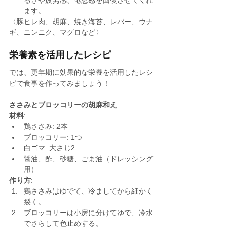
るさや疲労感、倦怠感を回復させてくれ
ます。
〈豚ヒレ肉、胡麻、焼き海苔、レバー、ウナ
ギ、ニンニク、マグロなど〉
栄養素を活用したレシピ
では、更年期に効果的な栄養を活用したレシ
ピで食事を作ってみましょう！
ささみとブロッコリーの胡麻和え
材料
:
鶏ささみ: 2本
ブロッコリー: 1つ
白ゴマ: 大さじ2
醤油、酢、砂糖、ごま油（ドレッシング
用）
作り方
:
鶏ささみはゆでて、冷ましてから細かく
裂く。
ブロッコリーは小房に分けてゆで、冷水
でさらして色止めする。