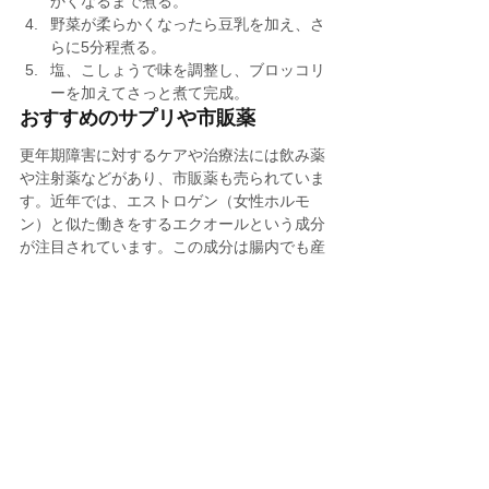
かくなるまで煮る。
野菜が柔らかくなったら豆乳を加え、さ
らに5分程煮る。
塩、こしょうで味を調整し、ブロッコリ
ーを加えてさっと煮て完成。
おすすめのサプリや市販薬
更年期障害に対するケアや治療法には飲み薬
や注射薬などがあり、市販薬も売られていま
す。近年では、エストロゲン（女性ホルモ
ン）と似た働きをするエクオールという成分
が注目されています。この成分は腸内でも産
生できると言われていますが、それが可能な
のは約５割の方と報告されています。エクオ
ールを産生できる人は、更年期症状が軽い人
が多いという研究結果もあり、エクオールが
含まれているサプリで成分を補うことで更年
期症状を緩和することができます。
エクエル（EQUELLE）
大塚製薬のエクエルは、ゆらぎ期を迎えた女
性の健康と美容をサポートする成分エクオー
ルを毎日手軽に摂取できるサプリです。