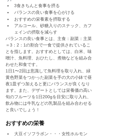
3食きちんと食事を摂る
バランスの良い食事を心がける
おすすめの栄養素を摂取する
アルコール、砂糖入りのスナック、カフ
ェインの摂取を減らす
バランスの良い食事とは、主食：副菜：主菜
＝3：2：1の割合で一食で提供されているこ
とを指します。おすすめとしては、白米、味
噌汁、魚料理、おひたし、煮物などを組み合
わせた和食です。
1日1〜2回は意識して魚料理を取り入れ、緑
黄色野菜をつかった副菜を手の大の小鉢で昼
夜1皿ずつ加えると更にバランスが良くなり
ます。また、デザートとしては栄養価の高い
旬のフルーツを1日200gを目安に取り入れ、
飲み物には牛乳などの乳製品を組み合わせる
と良いでしょう！
おすすめの栄養
大豆イソフラボン・・・女性ホルモン