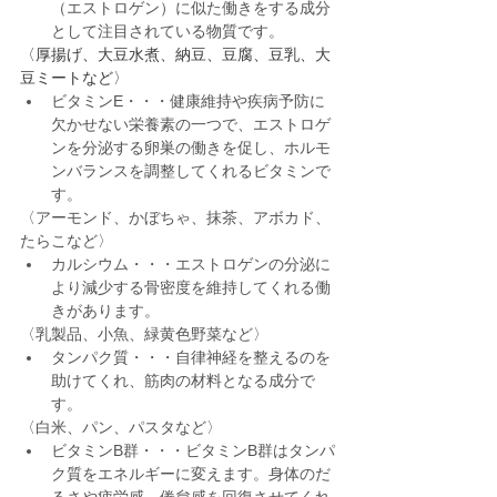
（エストロゲン）に似た働きをする成分
として注目されている物質です。
〈厚揚げ、大豆水煮、納豆、豆腐、豆乳、大
豆ミートなど〉
ビタミンE・・・健康維持や疾病予防に
欠かせない栄養素の一つで、エストロゲ
ンを分泌する卵巣の働きを促し、ホルモ
ンバランスを調整してくれるビタミンで
す。
〈アーモンド、かぼちゃ、抹茶、アボカド、
たらこなど〉
カルシウム・・・エストロゲンの分泌に
より減少する骨密度を維持してくれる働
きがあります。
〈乳製品、小魚、緑黄色野菜など〉
タンパク質・・・自律神経を整えるのを
助けてくれ、筋肉の材料となる成分で
す。
〈白米、パン、パスタなど〉
ビタミンB群・・・ビタミンB群はタンパ
ク質をエネルギーに変えます。身体のだ