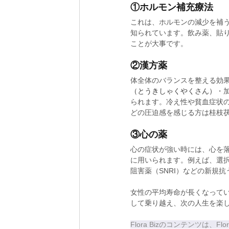
①ホルモン補充療法
これは、ホルモンの減少を補
知られています。飲み薬、貼
ことが大事です。
②漢方薬
体全体のバランスを整える効
（とうきしゃくやくさん）
・
られます。冷え性や貧血症状
どの圧迫感を感じる方は桂枝
③心の薬
心の症状が強い時には、心を
に用いられます。例えば、選択
阻害薬（SNRI）などの新規
女性の平均寿命が長くなって
して乗り越え、次の人生を楽
Flora Bizのコンテンツは