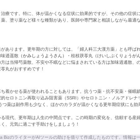
う治療です。特に、体が温かくなる症状に効果的ですが、その他の症状
り薬、塗り薬など様々な種類があり、医師や専門家と相談しながら最適
果があります。更年期の方に対しては、「婦人科三大漢方薬」とも呼ば
加味逍遥散
（かみしょうようさん）
・桂枝茯苓丸
（けいしぶくりょうが
の方は当帰芍薬散、不安や不眠などに悩まされている方は加味逍遙散、
茯苓丸がおすすめです！
落ち着かせる薬が使われることもあります。抗うつ薬・抗不安薬・催眠
的セロトニン再取り込み阻害薬（SSRI）やセロトニン・ノルアドレナ
抗うつ薬は副作用も少なく、ほかのカラダが温かくなる更年期症状にも効
いる現代、更年期は人生の中間点です。この時期の変化を、信頼する産
しく、元気に過ごす手助けをしましょう！
、Flora BizのライターがAIツールの助けを借りて作成したものです。情報