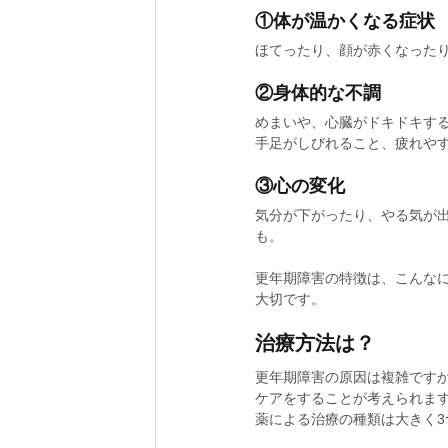
①体が温かくなる症状
ほてったり、顔が赤くなった
②身体的な不調
めまいや、心臓がドキドキす
手足がしびれること、疲れや
③心の変化
気分が下がったり、やる気が
も。
更年期障害の特徴は、こんな
大切です。
治療方法は？
更年期障害の原因は複雑です
ケアをすることが考えられま
薬による治療の種類は大きく3