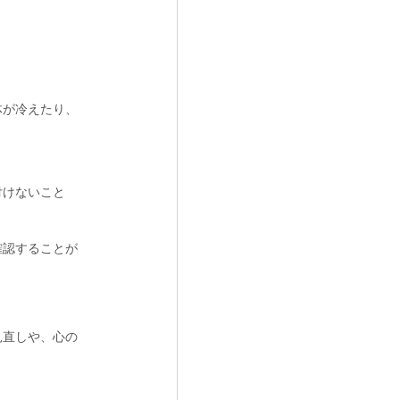
体が冷えたり、
付けないこと
確認することが
見直しや、心の