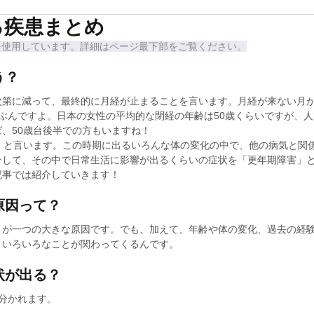
る疾患まとめ
を使用しています。詳細はページ最下部をご覧ください。
う？
次第に減って、最終的に月経が止まることを言います。月経が来ない月が
ぶんですよ。日本の女性の平均的な閉経の年齢は50歳くらいですが、人
、50歳台後半での方もいますね！
」と言います。この時期に出るいろんな体の変化の中で、他の病気と関
そして、その中で日常生活に影響が出るくらいの症状を「更年期障害」
記事では紹介していきます！
原因って？
とが一つの大きな原因です。でも、加えて、年齢や体の変化、過去の経
、いろいろなことが関わってくるんです。
状が出る？
分かれます。