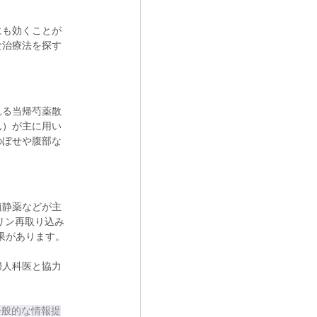
にも効くことが
な治療法を探す
れる当帰芍薬散
ん）
が主に用い
のぼせや腹部な
鎮静薬などが主
リン再取り込み
果があります。
婦人科医と協力
は一般的な情報提