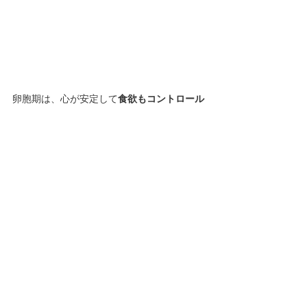
卵胞期は、心が安定して
食欲もコントロール
しやすく
、また、
水分や老廃物の排泄もスム
ーズ
に行われ体重が減りやすいため、
ダイエ
ットに適した時期
です。また、
お肌のコンデ
ィションも整う
ため、
新しい化粧品を試す
の
にも適しています。
心は安定し、人間関係も
スムーズ
に進みます。
このように、卵胞期は体力も気持ちも安定し
ていて、何でもできるような気分になる人も
多いかと思います。しかし、多少の無理がき
く好調な時期だからこそ、
頑張りすぎは禁物
です！
卵胞期は好調であると同時に、卵子が成熟し
て、
排卵と受精の準備をしている時期
でもあ
ります。この期間を大切に過ごすことで、
ホ