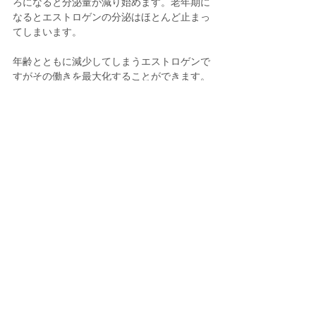
ろになると分泌量が減り始めます。老年期に
なるとエストロゲンの分泌はほとんど止まっ
てしまいます。
年齢とともに減少してしまうエストロゲンで
すがその働きを最大化することができます。
まずは
大豆イソフラボン
の摂取が大切です。
大豆イソフラボンの分子の構造が、エストロ
ゲンと似ている
ために、エストロゲンと似た
ような働きをすると言われています。大豆イ
ソフラボンはその名の通り、大豆製品に多く
含まれています。納豆や豆腐、みそなどに含
まれているので、日々の食事で大豆製品を取
り入れるように心がけましょう。
ホルモン剤やサプリメントでエストロゲン自
体を摂取する
こともできます。しかしエスト
ロゲンの過剰な摂取によって、子宮内膜が増
えつづけ、子宮内膜がんになってしまう可能
性があります。サプリメントの使用には使用
上の注意をよく読むようにし、ホルモン剤の