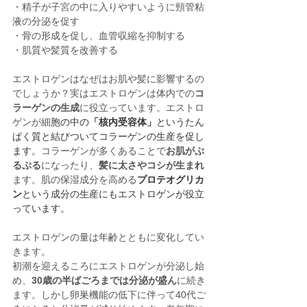
・精子が子宮の中に入りやすいように頸管粘
液の分泌を促す
・骨の形成を促し、血管収縮を抑制する
・肌質や髪質を改善する
エストロゲンはなぜはお肌や髪に影響するの
でしょうか？実はエストロゲンは体内での
コ
ラーゲンの生成
に役立っています。エストロ
ゲンが細
胞の中の
「核内受容体」
というたん
ぱく質と結びついてコラーゲンの生産を促し
ます。
コラーゲンが多くあることで
お肌がぷ
るぷる
になったり、
髪に太さやコシが生まれ
ます。肌の保湿成分を高める
プロテオグリカ
ン
という成分の生産にもエストロゲンが役立
っています。
エストロゲンの量は年齢とともに変化してい
きます。
初潮を迎えるころにエストロゲンが分泌し始
め、
30歳の半ばごろまでは分泌が盛ん
に続き
ます。しかし卵巣機能の低下に伴って40代ご