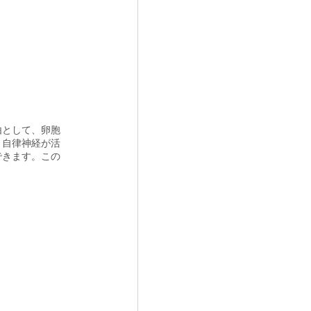
由として、卵胞
、自律神経が活
できます。この