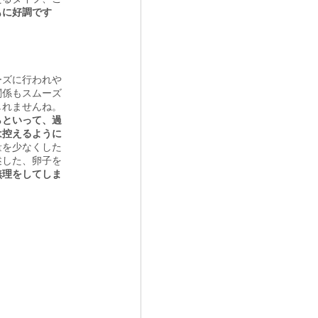
もに好調です
ーズに行われや
関係もスムーズ
しれませんね。
らといって、過
は控えるように
量を少なくした
述した、卵子を
無理をしてしま