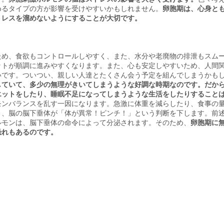
めるタイプの方が影響を受けやすいかもしれません。
卵胞期は、心身と
トレスを溜めないようにすることが大切です。
ため、食欲もコントロールしやすく、また、水分や老廃物の排泄もスム
ットが順調に進みやすくなります。また、心も安定しやすいため、人間
いです。ついつい、親しい人達とたくさん会う予定を組んでしまうかも
していて、多少の無理がきいてしまうような好調な時期なのです。だか
エットをしたり、睡眠不足になってしまうような生活をしたりすること
モンバランスを乱す一因になります。急激に体重を減らしたり、食事の
と、脳の脳下垂体が「体が異常！ピンチ！」という判断を下します。前
ルモンは、脳下垂体の命令によって分泌されます。そのため、
卵胞期に
恐れもあるのです。