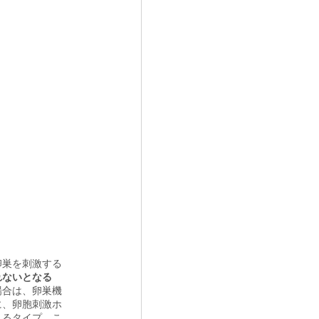
卵巣を刺激する
れないとなる
場合は、卵巣機
に、卵胞刺激ホ
えるタイプ、こ