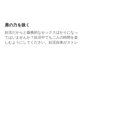
肩の力を抜く
妊活だからと義務的なセックスばかりになっ
てはいませんか？妊活中でも二人の時間を楽
しむようにしてください。妊活自体がストレ
スになっている方は、少し妊活を休憩してみ
るのもおすすめです。時には休憩も大切で
す。休憩をきっかけにリセット出来て子ども
を授かることもあります。
共感しあえる仲間をつくる
妊活中は生理が来るたびに落ち込んでしまい
ます。そんな時は一人で悩まない状況を作る
事が大切です。パートナーだけでなく身近な
友人や、クリニックの妊活セミナーやＳＮＳ
など、自分の心の内を共有できる相手を見つ
けるのがおすすめです。
生殖心理カウンセラーに相談する
妊活や不妊治療の話題はデリケートな問題