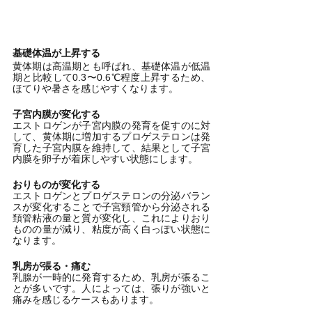
基礎体温が上昇する
黄体期は高温期とも呼ばれ、基礎体温が低温
期と比較して0.3〜0.6℃程度上昇するため、
ほてりや暑さを感じやすくなります。
子宮内膜が変化する
エストロゲンが子宮内膜の発育を促すのに対
して、黄体期に増加するプロゲステロンは発
育した子宮内膜を維持して、結果として子宮
内膜を卵子が着床しやすい状態にします。
おりものが変化する
エストロゲンとプロゲステロンの分泌バラン
スが変化することで子宮頸管から分泌される
頚管粘液の量と質が変化し、これによりおり
ものの量が減り、粘度が高く白っぽい状態に
なります。
乳房が張る・痛む
乳腺が一時的に発育するため、乳房が張るこ
とが多いです。人によっては、張りが強いと
痛みを感じるケースもあります。