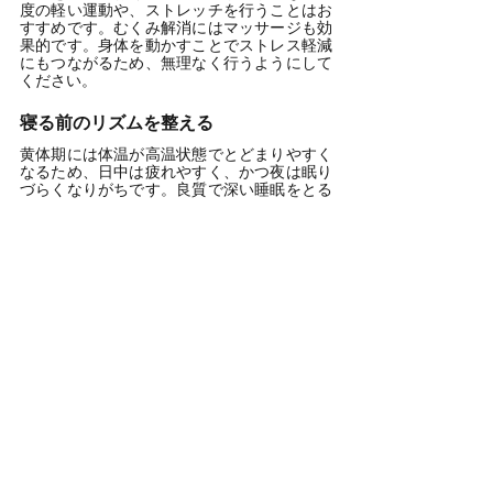
度の軽い運動や、ストレッチを行うことはお
すすめです。むくみ解消にはマッサージも効
果的です。身体を動かすことでストレス軽減
にもつながるため、無理なく行うようにして
ください。
寝る前のリズムを整える
黄体期には体温が高温状態でとどまりやすく
なるため、日中は疲れやすく、かつ夜は眠り
づらくなりがちです。良質で深い睡眠をとる
ためにも、就寝の2〜3時間前には入浴を済ま
せる、入浴後にはスマホやPCでの作業は控
えることを心がけ、入眠にむけて神経を鎮静
化するように整えてください。
他人と会話をする
黄体期には、普段より考えがネガティブ・マ
イナスの方向に傾きやすい、孤独を感じやす
いといった傾向もあります。これを放置しな
いために、仲の良い友人と定期的に会話をす
る、外に出て人と話す等により、精神的な負
荷を軽減するようにしてみて下さい。これ以
外でも、ストレスはため込まずなるべく発散
できるよう、普段から自分の好きなことやス
トレス解消法を知っておくことも効果的で
す。