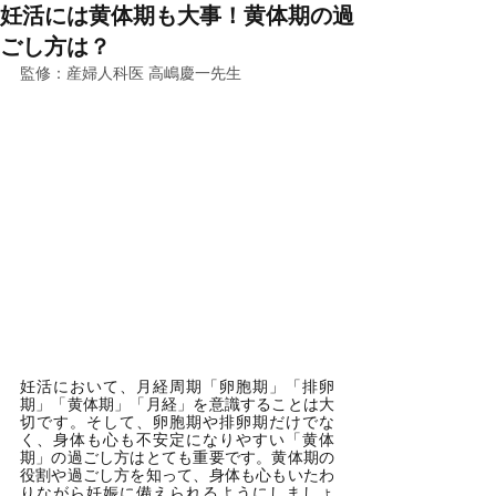
妊活には黄体期も大事！黄体期の過
ごし方は？
監修：産婦人科医 高嶋慶一先生
妊活において、月経周期「卵胞期」「排卵
期」「黄体期」「月経」を意識することは大
切です。そして、卵胞期や排卵期だけでな
く、身体も心も不安定になりやすい「黄体
期」の過ごし方はとても重要です。黄体期の
役割や過ごし方を知って、身体も心もいたわ
りながら妊娠に備えられるようにしましょ