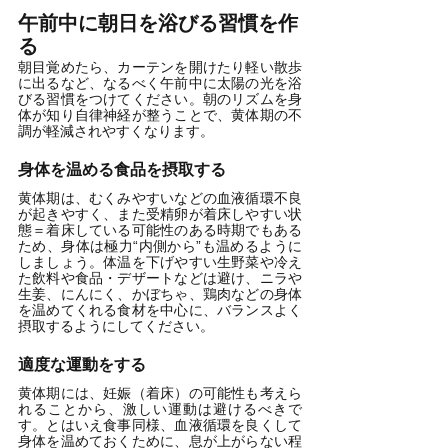
午前中に朝日を浴びる習慣を作
る
朝目覚めたら、カーテンを開けたり軽い散歩
に出るなど、なるべく午前中に太陽の光を浴
びる習慣をつけてください。朝のリズムを身
体が知り自律神経が整うことで、黄体期の不
調が軽減されやすくなります。
身体を温める食品を摂取する
黄体期は、むくみやすいなどの血液循環不良
が起きやすく、また受精卵が着床しやすい状
態＝着床している可能性のある時期でもある
ため、身体は極力“内側から”も温めるように
しましょう。体温を下げやすい生野菜や冷え
た飲料や食品・デザートなどは避け、ニラや
生姜、にんにく、かぼちゃ、鶏肉などの身体
を温めてくれる食材を中心に、バランスよく
摂取するようにしてください。
適度な運動をする
黄体期には、妊娠（着床）の可能性も考えら
れることから、激しい運動は避けるべきで
す。とはいえ食事同様、血液循環を良くして
身体を温めておくために、息が上がらない程