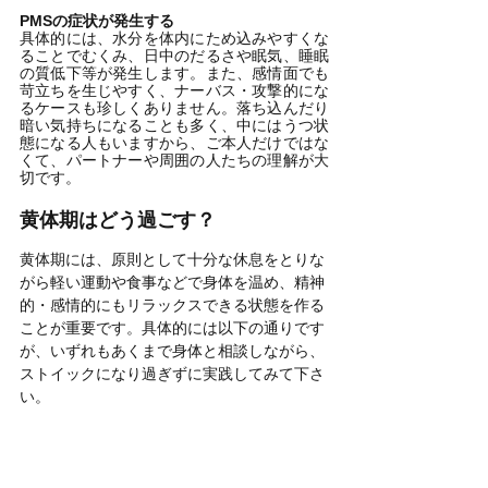
PMSの症状が発生する
具体的には、水分を体内にため込みやすくな
ることでむくみ、日中のだるさや眠気、睡眠
の質低下等が発生します。また、感情面でも
苛立ちを生じやすく、ナーバス・攻撃的にな
るケースも珍しくありません。落ち込んだり
暗い気持ちになることも多く、中にはうつ状
態になる人もいますから、ご本人だけではな
くて、パートナーや周囲の人たちの理解が大
切です。
黄体期はどう過ごす？
黄体期には、原則として十分な休息をとりな
がら軽い運動や食事などで身体を温め、精神
的・感情的にもリラックスできる状態を作る
ことが重要です。具体的には以下の通りです
が、いずれもあくまで身体と相談しながら、
ストイックになり過ぎずに実践してみて下さ
い。