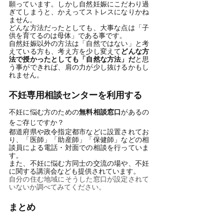
願っています。しかし自然妊娠にこだわり過
ぎてしまうと、かえってストレスになりかね
ません。
どんな方法だったとしても、大事な点は「子
供を育てるのは母体」である事です。
自然妊娠以外の方法は「自然ではない」と考
えている方も、考え方を少し変えて
どんな方
法で授かったとしても「自然な方法」だ
と思
う事ができれば、肩の力が少し抜けるかもし
れません。
不妊専用相談センターを利用する
不妊に悩む方のための
無料相談窓口
があるの
をご存じですか？
都道府県や政令指定都市などに設置されてお
り、「医師」「助産師」「保健師」などの相
談員による電話・対面での相談を行っていま
す。
また、不妊に悩む方同士の交流の場や、不妊
に関する講演会なども提供されています。
自分の住む地域にそうした窓口が設定されて
いないか調べてみてください。
まとめ