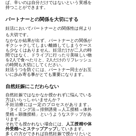
ば、辛いのは自分だけではないという実感を
持つことができます。
パートナーとの関係を大切にする
妊活においてパートナーとの関係性は何より
も大切です。
なかなか結果が出ず、パートナーとの関係が
ギクシャクしてしまい離婚してしまうケース
も少なくはありません。妊活だけが二人の時
間ではなく、ドライブに行ったり美味しい物
を2人で食べたりと、2人だけのリフレッシュ
の時間も大切にしてください。
妊活うつを防ぐには、パートナー同士がお互
いに歩み寄る事がとても重要になります。
自然妊娠にこだわらない
自然妊娠ではなかなか授かれずに悩んでいる
方はいらっしゃいませんか？
不妊治療には一定のプロセスがあります。
「タイミング法→排卵誘発→人工授精→体外
受精→顕微授精」というようなステップがあ
ります。
それでも授かれない場合には、
人工授精や体
外受精へとステップアップ
していきます。
多くの方ができれば自然妊娠で授かりたいと