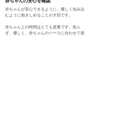
赤ちゃんの安心を確認
赤ちゃんが安心できるように、優しく包み込
むように抱きしめることが大切です。
赤ちゃんとの時間はとても貴重です。焦ら
ず、優しく、赤ちゃんのペースに合わせて接
してくださいね！何か不安なことがあれば、
気軽に医師や専門家に相談してみてくださ
い。
最後に、親としての直感を大切にしましょ
う！赤ちゃんとの絆を大切に、楽しい育児を
お過ごしください！
参考文献
Tanya Tantry, MD.How to Pick Up a 
Baby: A Step-by-Step Guide for 
Parents.Glow 
GPT.20200415.https://flo.health/being-