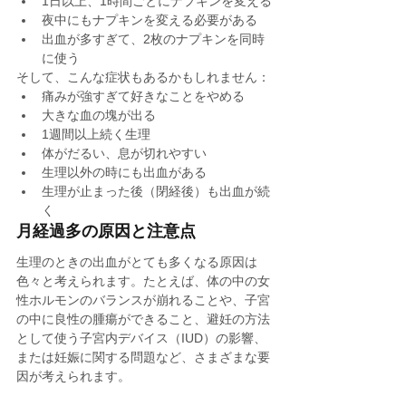
1日以上、1時間ごとにナプキンを変える
夜中にもナプキンを変える必要がある
出血が多すぎて、2枚のナプキンを同時
に使う
そして、こんな症状もあるかもしれません：
痛みが強すぎて好きなことをやめる
大きな血の塊が出る
1週間以上続く生理
体がだるい、息が切れやすい
生理以外の時にも出血がある
生理が止まった後（閉経後）も出血が続
く
月経過多の原因と注意点
生理のときの出血がとても多くなる原因は
色々と考えられます。たとえば、体の中の女
性ホルモンのバランスが崩れることや、子宮
の中に良性の腫瘍ができること、避妊の方法
として使う子宮内デバイス（IUD）の影響、
または妊娠に関する問題など、さまざまな要
因が考えられます。