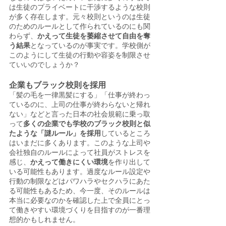
は生徒のプライベートに干渉するような校則
が多く存在します。元々校則というのは生徒
のためのルールとして作られているのにも関
わらず、
かえって生徒を萎縮させて自由を奪
う結果
となっているのが事実です。学校側が
このようにして生徒の行動や容姿を制限させ
ていいのでしょうか？
企業もブラック校則を採用
「髪の毛を一律黒髪にする」「仕事が終わっ
ているのに、上司の仕事が終わらないと帰れ
ない」などと言った日本の社会規範に乗っ取
って
多くの企業でも学校のブラック校則と似
たような「謎ルール」を採用
しているところ
はいまだに多くあります。このような上司や
会社独自のルールによって社員がストレスを
感じ、
かえって働きにくい環境
を作り出して
いる可能性もあります。過度なルール設定や
行動の制限などはパワハラやセクハラにあた
る可能性もあるため、今一度、そのルールは
本当に必要なのかを確認した上で全員にとっ
て働きやすい環境づくりを目指すのが一番理
想的かもしれません。