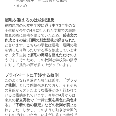
・就活の謎ルールに対抗する企業
・まとめ
眉毛を整えるのは校則違反
福岡県内の公立中学校に通う中学3年生の女
子生徒が今年の4月に行われた学校での頭髪
検査の際に眉毛を整えていたため、
反省文の
作成とその後3日間の別室登校が課せられた
と言います。こちらの学校は眉毛・眉間の毛
を切ったり剃ったりする事を禁止しています
が、女子生徒は
眉毛の周辺を整えただけ
のよ
うです。そのため、この校則と学校側の指導
に対して批判の声が多く上がっています。
プライベートに干渉する校則
このような行き過ぎた校則は近年、
「ブラッ
ク校則」
として問題視されており、そもそも
の目的からズレたような指導が多く行われて
いると指摘されています。今年の4月からは
東京の
都立高校で「一律に髪を黒色に染色す
る」「下着の色の指定」などの校則が廃止
さ
れました。しかし、このような動きは全国的
なものではないため、いまだに多くの学校で