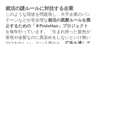
就活の謎ルールに対抗する企業
このような現状を問題視し、大手企業のパン
テーンなどが非合理な
就活の黒髪ルールを廃
止するための「＃PrideHair」プロジェクト
を毎年行っています。「生まれ持った髪色が
茶色や金髪なのに黒染めをしないといけ無い
のはおかしい」という声から、
広告を通して
「謎ルール」の問題性
を訴えています。いず
れはこのような啓発活動により、
柔軟性のあ
る考え
をより多くの日本企業が取り入れて、
社員を苦しめる「謎ルール」が廃止されるこ
とを願います。
まとめ
非合理的な「謎ルール」は日本に多く存在し
ますが、いかに
同調圧力に乗らずに客観視し
て問題として捉えることができるか
が大切か
もしれません。みなさんも身の回りにある暗
黙のルールなどに対して「なぜ？」と一度立
ち止まって考えてみてはいかがでしょうか。
フローラのアプリでは、女性の権利やジェン