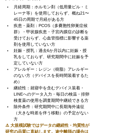
月経周期：ホルモン剤（低用量ピル・ミ
レーナ等）を使用しておらず、概ね21〜
45日の周期で月経がある方
疾患・薬剤：PCOS（多嚢胞性卵巣症候
群）・甲状腺疾患・子宮内膜症の診断を
受けておらず、心血管指標に影響する薬
剤を使用していない方
妊娠・授乳：過去6か月以内に妊娠・授
乳をしておらず、研究期間中に妊娠を予
定していない方
アレルギー：レジン（樹脂）アレルギー
のない方（デバイスを長時間装着するた
め）
継続性：就寝中を含むデバイス装着・
LINEへのデータ入力・毎日の検温・排卵
検査薬の使用を調査期間中継続できる方
除外条件：研究期間中に長期海外遠征
（大きな時差を伴う移動）の予定がない
方
⚠️ 大規模試験ではデータの継続性・均質性が
研究の品質に直結します。途中離脱の場合は