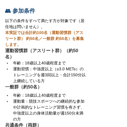
👥 参加条件
以下の条件をすべて満たす方が対象です（居
住地は問いません）。
本実証では合計約100名（運動習慣群（アス
リート群） 約50名／一般群 約50名）を募集
します。
運動習慣群（アスリート群）（約50
名）
年齢：18歳以上40歳程度まで
運動習慣：中強度以上（≥3.0 METs）の
トレーニングを週3回以上・合計150分以
上継続している方
一般群（約50名）
年齢：18歳以上40歳程度まで
運動量：競技スポーツへの継続的な参加
や計画的なトレーニング習慣を有さず、
中強度以上の身体活動量が週150分未満
の方
共通条件（両群）