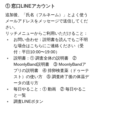
① 窓口LINEアカウント
追加後、「氏名（フルネーム）」とよく使う
メールアドレスをメッセージで送信してくだ
さい。
リッチメニューからご利用いただけること：
お問い合わせ：説明書を読んでもご不明
な場合はこちらにご連絡ください（受
付：平日10:00〜19:00）
説明書：① 調査全体の説明書　② 
MoonlyBand説明書　③ MoonlyBandア
プリの説明書　④ 排卵検査薬（ドゥーテ
スト）の使い方　⑤ 調査終了後の体温デ
ータの送り方
毎日やること：① 動画　② 毎日やるこ
と一覧
調査LINEボタン