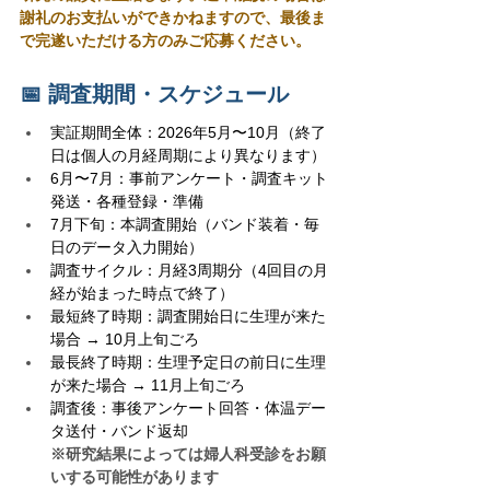
謝礼のお支払いができかねますので、最後ま
で完遂いただける方のみご応募ください。
📅 調査期間・スケジュール
実証期間全体：2026年5月〜10月（終了
日は個人の月経周期により異なります）
6月〜7月：事前アンケート・調査キット
発送・各種登録・準備
7月下旬：本調査開始（バンド装着・毎
日のデータ入力開始）
調査サイクル：月経3周期分（4回目の月
経が始まった時点で終了）
最短終了時期：調査開始日に生理が来た
場合 → 10月上旬ごろ
最長終了時期：生理予定日の前日に生理
が来た場合 → 11月上旬ごろ
調査後：事後アンケート回答・体温デー
タ送付・バンド返却
※研究結果によっては婦人科受診をお願
いする可能性があります