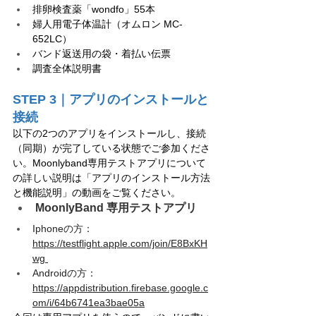
排卵検査薬「wondfo」55本
婦人用電子体温計（オムロン MC-
652LC）
バンド返送用の袋・着払い伝票
調査全体説明書
STEP 3｜アプリのインストールと
接続
以下の2つのアプリをインストールし、接続
（同期）が完了している状態でご参加くださ
い。Moonlyband専用テストアプリについて
の詳しい説明は「アプリのインストール方法
と機能説明」の動画をご覧ください。
MoonlyBand 専用テストアプリ
Iphoneの方： 
https://testflight.apple.com/join/E8BxKH
wg 
Androidの方： 
https://appdistribution.firebase.google.c
om/i/64b6741ea3bae05a