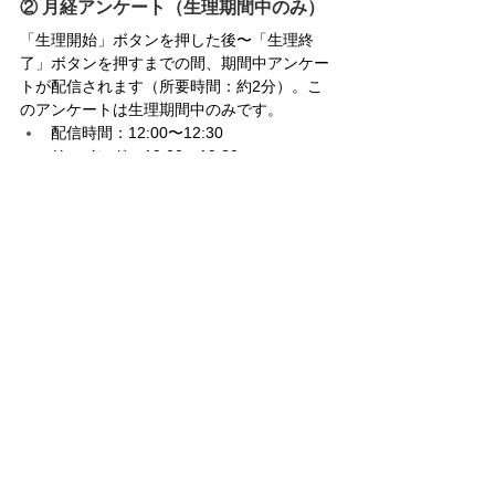
② 月経アンケート（生理期間中のみ）
「生理開始」ボタンを押した後〜「生理終
了」ボタンを押すまでの間、期間中アンケー
トが配信されます（所要時間：約2分）。こ
のアンケートは生理期間中のみです。
配信時間：12:00〜12:30
リマインド：19:00〜19:30
締め切り：当日 23:59
③ 排卵検査（次の生理予定日の17日
前〜6日前）
次回の生理予定日の17日前から、調査LINE
にて「排卵検査を行ってください」という通
知が届きます。キット内の「排卵検査薬 
wondfo」を使用し、毎日検査を実施してくだ
さい。
排卵検査薬の使い方はこちら：
https://www.flora-tech.jp/post/wondfo-使用手
順書
検査をしたら当日中に：調査LINEメニューの
「排卵検査をした」を押し、陽性／陰性を入
力してください。